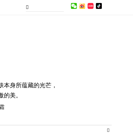
肤本身所蕴藏的光芒，
傲的美。
霜