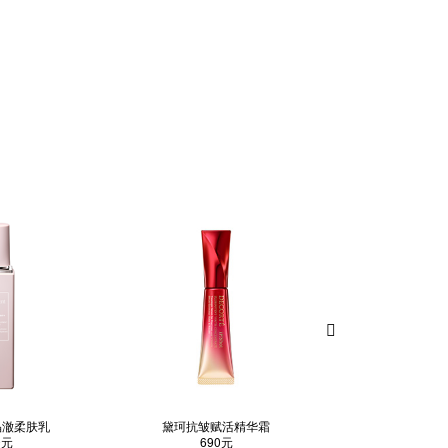
晶澈柔肤乳
黛珂抗皱赋活精华霜
智密紧颜
0元
690元
黛珂智密紧