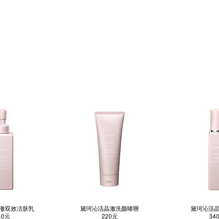
澈双效洁肤乳
黛珂沁活晶澈洗颜啫喱
黛珂沁活
40元
220元
34