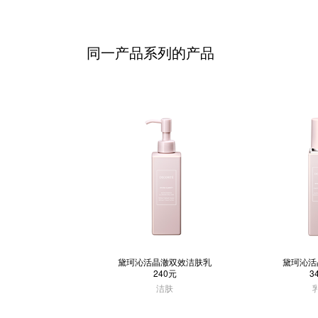
同一产品系列的产品
黛珂沁活晶澈双效洁肤乳
黛珂沁活
240元
3
洁肤