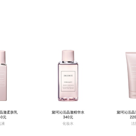
晶澈柔肤乳
黛珂沁活晶澈精华水
黛珂沁活晶
40元
340元
22
乳液
化妆水
洁