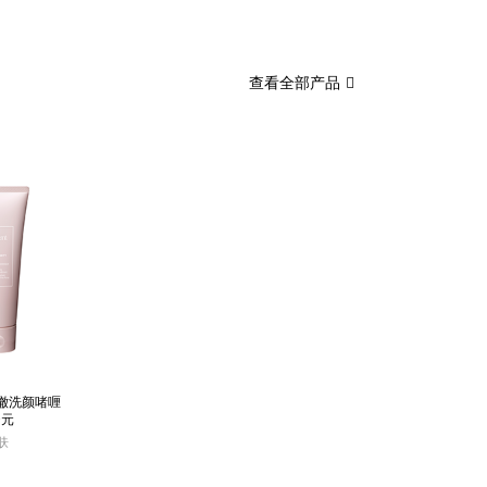
查看全部产品
澈洗颜啫喱
0元
肤