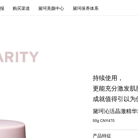
报
购买渠道
黛珂美颜中心
黛珂保养体系
持续使用，
更能充分激发肌
成就值得引以为
黛珂沁活晶澈精华
50g CNY470
产品特征