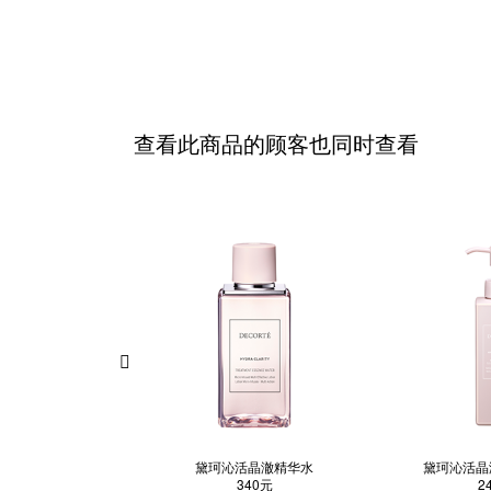
查看此商品的顾客也同时查看
黛珂沁活晶澈精华水
黛珂沁活晶
340元
2