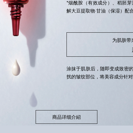
*烟酰胺（有效成分）、稻胚芽油
解大豆提取物·甘油（保湿）配
为肌肤带
涂抹于肌肤后，随即变成致密
扰的皱纹部位，将美容成分针对
商品详细介紹