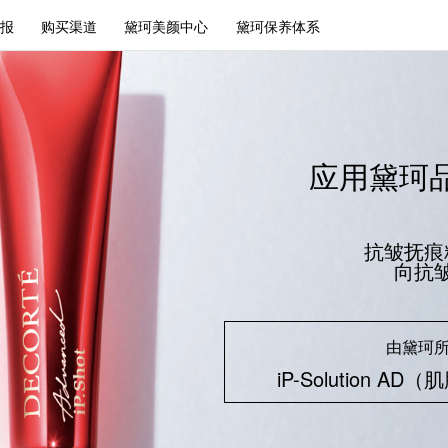
报
购买渠道
黛珂美颜中心
黛珂保养体系
应用黛珂
抗皱抚痕
向抗
由黛珂
iP-Solution 