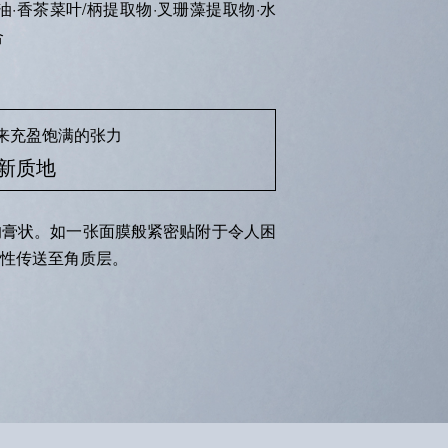
·香茶菜叶/柄提取物·叉珊藻提取物·水
合
来充盈饱满的张力
新质地
的膏状。如一张面膜般紧密贴附于令人困
性传送至角质层。