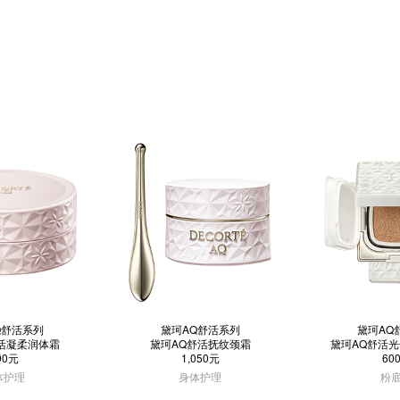
Q舒活系列
黛珂AQ舒活系列
黛珂AQ
活凝柔润体霜
黛珂AQ舒活抚纹颈霜
黛珂AQ舒活
90元
1,050元
60
体护理
身体护理
粉