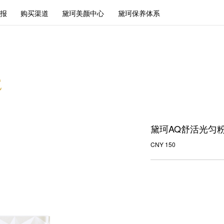
报
购买渠道
黛珂美颜中心
黛珂保养体系
黛珂AQ舒活光匀
CNY 150