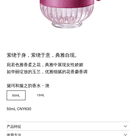
萦绕于身，萦绕于意，典雅自现。
宛若色雅香柔之花，典雅中展现女性娇媚
如华丽绽放的玉兰，优雅细腻的花香麝香调
黛珂和服之韵香水・滟
15mL
50mL
50mL CNY630
产品特征
使用方法