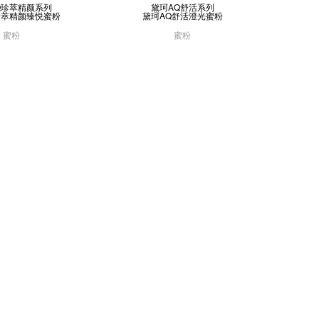
Q珍萃精颜系列
黛珂AQ舒活系列
珍萃精颜臻悦蜜粉
黛珂AQ舒活澄光蜜粉
蜜粉
蜜粉