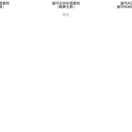
蜜粉

黛珂永恒祈愿蜜粉

黛珂A
蝶）
（蝶舞生辉）
黛珂AQ
蜜粉