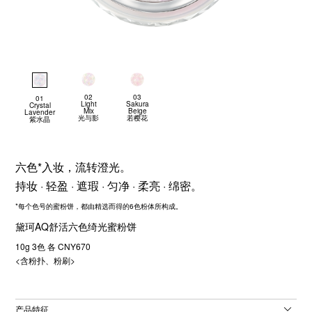
02
03
01
Light
Sakura
Crystal
Mix
Beige
Lavender
光与影
若樱花
紫水晶
六色*入妆，流转澄光。
持妆 · 轻盈 · 遮瑕 · 匀净 · 柔亮 · 绵密。
*每个色号的蜜粉饼，都由精选而得的6色粉体所构成。
黛珂AQ舒活六色绮光蜜粉饼
10g 3色 各 CNY670
<含粉扑、粉刷>
产品特征