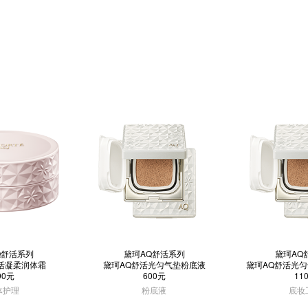
Q舒活系列
黛珂AQ舒活系列
黛珂AQ
活凝柔润体霜
黛珂AQ舒活光匀气垫粉底液
黛珂AQ舒活光
90元
600元
11
体护理
粉底液
底妆