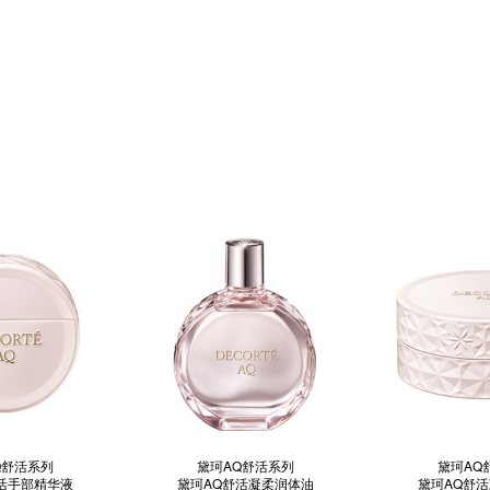
Q舒活系列
黛珂AQ舒活系列
黛珂AQ
活手部精华液
黛珂AQ舒活凝柔润体油
黛珂AQ舒