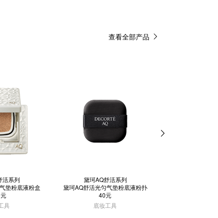
查看全部产品
舒活系列
黛珂AQ舒活系列
黛珂AQ舒
匀气垫粉底液粉盒
黛珂AQ舒活光匀气垫粉底液粉扑
黛珂AQ舒活
0元
40元
690
工具
底妆工具
乳液