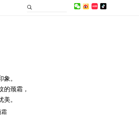
印象。
纹的颈霜，
优美。
颈霜