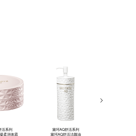
舒活系列
黛珂AQ舒活系列
黛珂AQ舒
活凝柔润体霜
黛珂AQ舒活洁颜油
黛珂AQ舒活