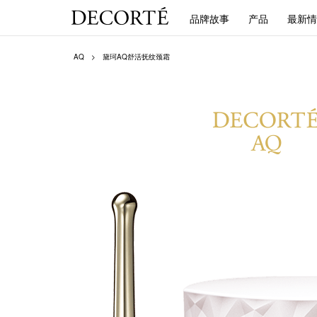
品牌故事
产品
最新情
AQ
黛珂AQ舒活抚纹颈霜