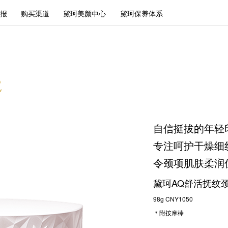
报
购买渠道
黛珂美颜中心
黛珂保养体系
自信挺拔的年轻
专注呵护干燥细
令颈项肌肤柔润
黛珂AQ舒活抚纹
98g CNY1050
＊附按摩棒