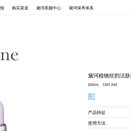
报
购买渠道
黛珂美颜中心
黛珂保养体系
黛珂植物欣韵洁肤
200mL CNY 240
产品特征
使用方法