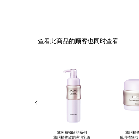
查看此商品的顾客也同时查看
黛珂植物欣韵系列
黛珂植
黛珂植物欣韵弹润乳液
黛珂植物欣