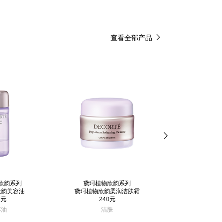
查看全部产品
欣韵系列
黛珂植物欣韵系列
黛珂植物欣
欣韵美容油
黛珂植物欣韵柔润洁肤霜
黛珂植物欣韵
0元
240元
420
容油
洁肤
面霜