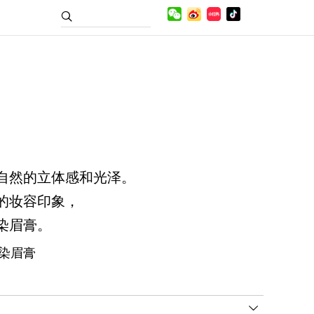
自然的立体感和光泽。
的妆容印象，
染眉膏。
染眉膏