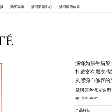
报
购买渠道
黛珂美颜中心
黛珂保养体系
演绎如原生眉般
打造富有层次感
灵感源自修容的
黛珂原色流光造型
4g 2色 各 CNY210
产品特征