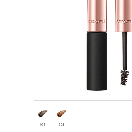
002
302