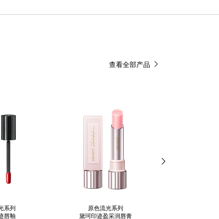
查看全部产品
光系列
原色流光系列
原色流光
迹唇釉
黛珂印迹盈采润唇膏
黛珂唇部