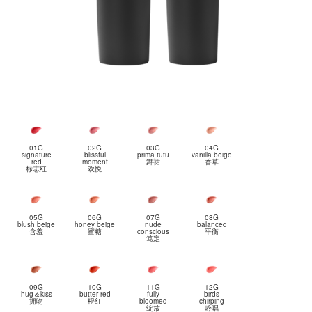
01G
02G
03G
04G
signature
blissful
prima tutu
vanilla beige
red
moment
舞裙
香草
标志红
欢悦
05G
06G
07G
08G
blush beige
honey beige
nude
balanced
含羞
蜜糖
conscious
平衡
笃定
09G
10G
11G
12G
hug＆kiss
butter red
fully
birds
拥吻
橙红
bloomed
chirping
绽放
吟唱