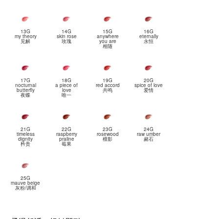
13G
14G
15G
16G
my theory
skin rose
anywhere
eternally
见解
玫瑰
you are
永恒
相随
17G
18G
19G
20G
nocturnal
a piece of
red accord
spice of love
butterfly
love
共鸣
爱情
夜蝶
唯一
21G
22G
23G
24G
timeless
raspberry
rosewood
raw umber
dignity
praline
檀影
赭石
矜贵
莓果
25G
mauve beige
灰粉/调和