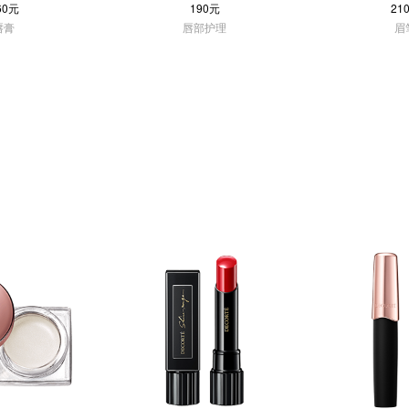
60元
190元
21
唇膏
唇部护理
眉