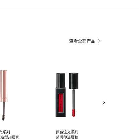
查看全部产品
光系列
原色流光系列
原色流光
光造型染眉膏
黛珂印迹唇釉
黛珂印迹盈