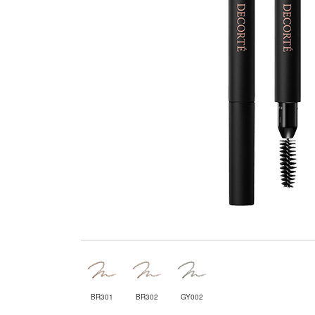
BR301
BR302
GY002