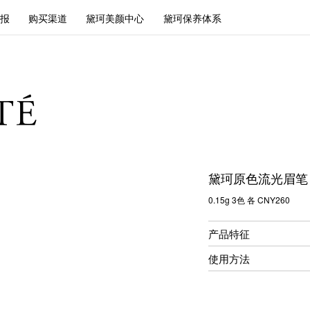
报
购买渠道
黛珂美颜中心
黛珂保养体系
黛珂原色流光眉笔
0.15g 3色 各 CNY260
产品特征
使用方法