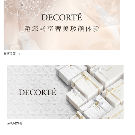
黛珂美颜中心
黛珂绮甄会