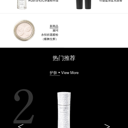
AQ舒活毛孔净澈精华油
印迹盈滑柔光唇膏
新商品
黛珂
永恒祈愿蜜粉
（蝶舞生辉）
热门推荐
View More
<
>