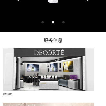
1
2
3
服务信息
黛珂AQ舒活耀白乳液
店铺信息