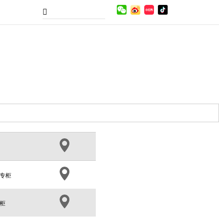
珂专柜
柜