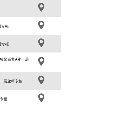
珂专柜
珂专柜
8银隆百货A座一层
心一层黛珂专柜
珂专柜