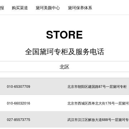
报
购买渠道
黛珂美颜中心
黛珂保养体系
STORE
全国黛珂专柜及服务电话
北区
010-65307709
北京市朝阳区建国路87号一层黛珂专柜
010-66032016
北京市西城区西单北大街176号一层黛
027-85573775
武汉市汉江区解放大道688号一层黛珂专