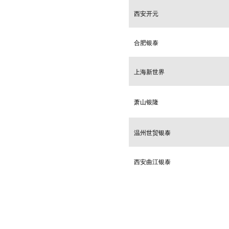
西安开元
合肥银泰
上海新世界
萧山银隆
温州世贸银泰
西安曲江银泰