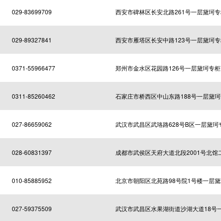
029-83699709
西安市碑林区长安北路261号一层黛珂专
029-89327841
西安市雁塔区长安中路123号一层黛珂专
0371-55966477
郑州市金水区花园路126号一层黛珂专柜
0311-85260462
石家庄市桥西区中山东路188号一层黛
027-86659062
武汉市武昌区武珞路628号B区一层黛珂
028-60831397
成都市武侯区天府大道北段2001号北馆
010-85885952
北京市朝阳区北苑路98号院1号楼一层
027-59375509
武汉市武昌区水果湖街道沙湖大道18号