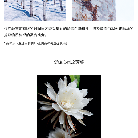
仅在融雪前有限的时间里才能采集到的珍贵白桦树汁，与凝聚着白桦树皮精华的
提取物所构成的复合成分。
* 白桦水（亚洲白桦树汁·亚洲白桦树皮提取物）
舒缓心灵之芳馨