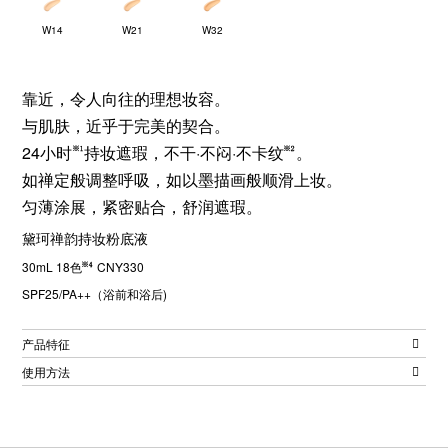
W14
W21
W32
靠近，令人向往的理想妆容。
与肌肤，近乎于完美的契合。
24小时
持妆遮瑕，不干·不闷·不卡纹
。
如禅定般调整呼吸，如以墨描画般顺滑上妆。
匀薄涂展，紧密贴合，舒润遮瑕。
黛珂禅韵持妆粉底液
30mL 18色
CNY330
SPF25/PA++（浴前和浴后)
产品特征
使用方法