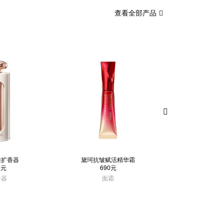
查看全部产品
雅扩香器
黛珂抗皱赋活精华霜
黛珂肌源修护
9元
690元
1,00
香器
面霜
套装