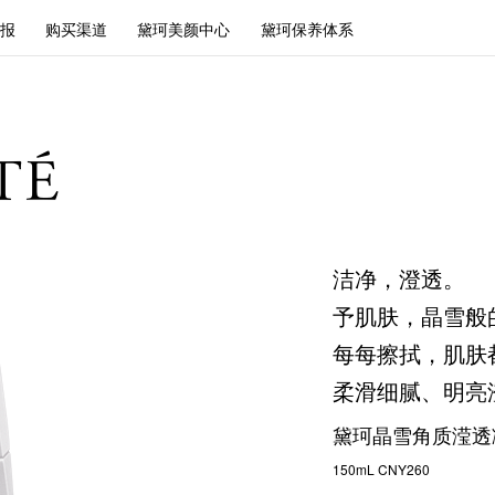
报
购买渠道
黛珂美颜中心
黛珂保养体系
洁净，澄透。
予肌肤，晶雪般
每每擦拭，肌肤
柔滑细腻、明亮
黛珂晶雪角质滢透
150mL CNY260