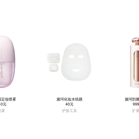
湿定妆喷雾
黛珂化妆水纸膜
黛珂韵
40元
40元
99
喷雾
护肤工具
扩