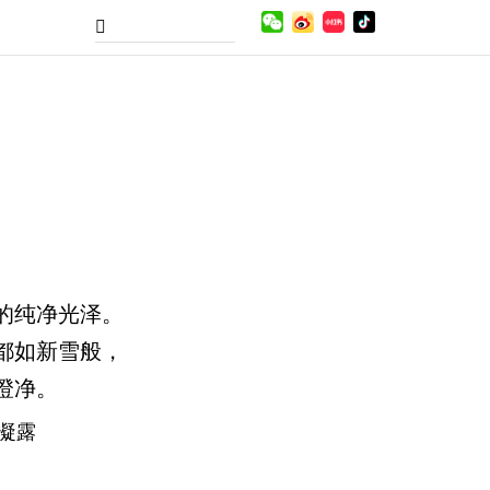
的纯净光泽。
都如新雪般，
澄净。
凝露