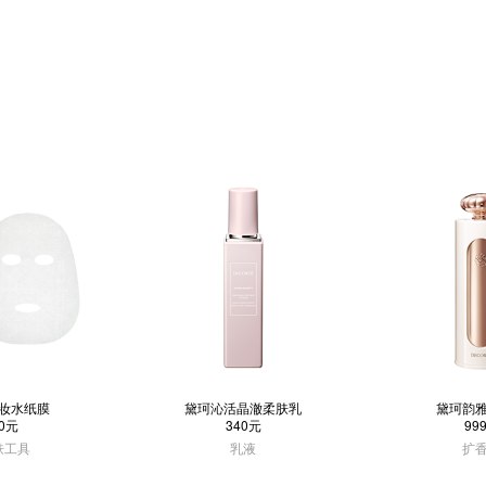
妆水纸膜
黛珂沁活晶澈柔肤乳
黛珂韵
0元
340元
99
肤工具
乳液
扩