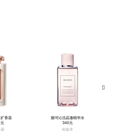
雅扩香器
黛珂沁活晶澈精华水
黛珂纯柔
9元
340元
40
香器
化妆水
护肤工