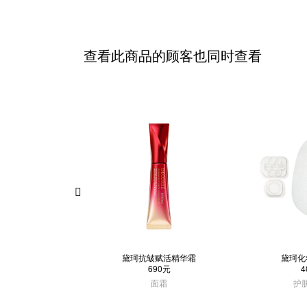
查看此商品的顾客也同时查看
黛珂抗皱赋活精华霜
黛珂化
690元
4
面霜
护