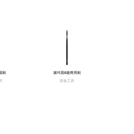
眉刷
黛珂眉&睫两用刷
具
彩妆工具