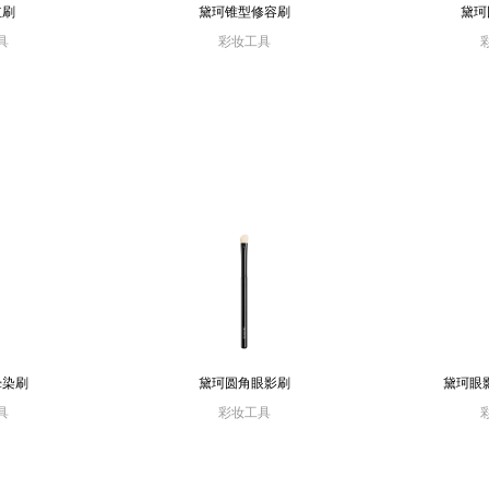
红刷
黛珂锥型修容刷
黛珂
具
彩妆工具
晕染刷
黛珂圆角眼影刷
黛珂眼
具
彩妆工具