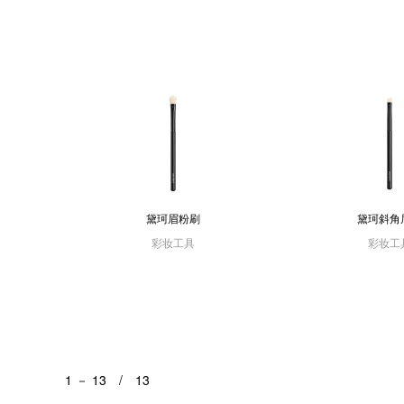
黛珂眉粉刷
黛珂斜角
彩妆工具
彩妆工
1 － 13 / 13