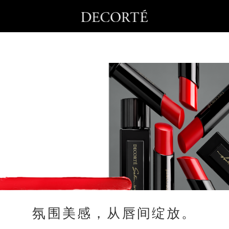
氛围美感，从唇间绽放。