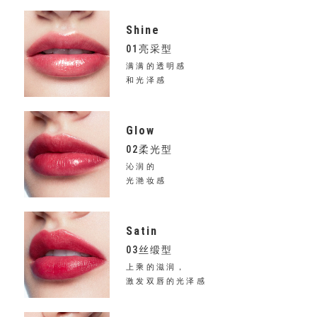
Shine
01亮采型
满满的透明感
和光泽感
Glow
02柔光型
沁润的
光滟妆感
Satin
03丝缎型
上乘的滋润，
激发双唇的光泽感