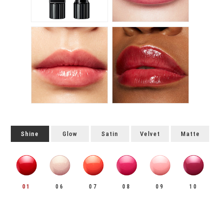
Shine
Glow
Satin
Velvet
Matte
01
06
07
08
09
10