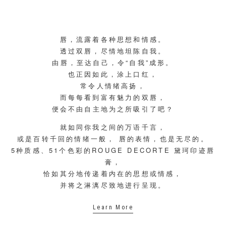
唇，流露着各种思想和情感。
透过双唇，尽情地坦陈自我。
由唇，至达自己，令“自我”成形。
也正因如此，涂上口红，
常令人情绪高扬，
而每每看到富有魅力的双唇，
便会不由自主地为之所吸引了吧？
就如同你我之间的万语千言，
或是百转千回的情绪一般， 唇的表情，也是无尽的。
5种质感、51个色彩的ROUGE DECORTE 黛珂印迹唇
膏，
恰如其分地传递着内在的思想或情感，
并将之淋漓尽致地进行呈现。
Learn More