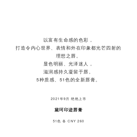
以富有生命感的色彩，
打造令内心世界、表情和外在印象都光芒四射的
理想之唇。
显色明丽、光泽迷人，
滋润感持久凝留于唇。
5种质感、51色的全新唇膏。
2021年9月 绝艳上市
黛珂印迹唇膏
51色 各 CNY 260