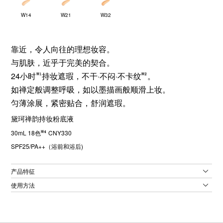
W14
W21
W32
靠近，令人向往的理想妆容。
与肌肤，近乎于完美的契合。
24小时
持妆遮瑕，不干·不闷·不卡纹
。
如禅定般调整呼吸，如以墨描画般顺滑上妆。
匀薄涂展，紧密贴合，舒润遮瑕。
黛珂禅韵持妆粉底液
30mL 18色
CNY330
SPF25/PA++（浴前和浴后)
产品特征
使用方法