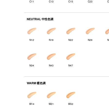
C11
C13
C15
C23
C
NEUTRAL 中性色调
N12
N16
N22
N26
N
N34
N43
N47
WARM 暖色调
W14
W21
W32