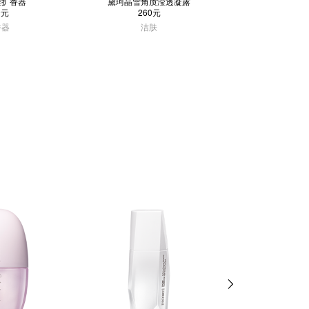
雅扩香器
黛珂晶雪角质滢透凝露
黛珂抗皱赋
9元
260元
690
香器
洁肤
面霜