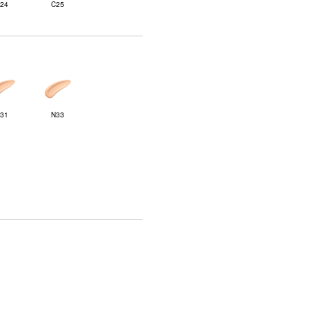
24
C25
31
N33