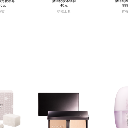
湿定妆喷雾
黛珂化妆水纸膜
黛珂韵
40元
40元
99
喷雾
护肤工具
扩