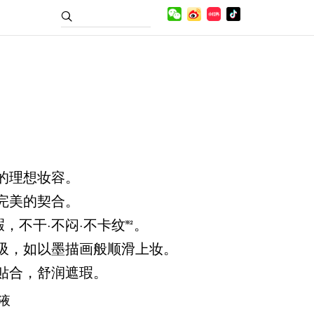
的理想妆容。
完美的契合。
，不干·不闷·不卡纹
。
吸，如以墨描画般顺滑上妆。
贴合，舒润遮瑕。
液