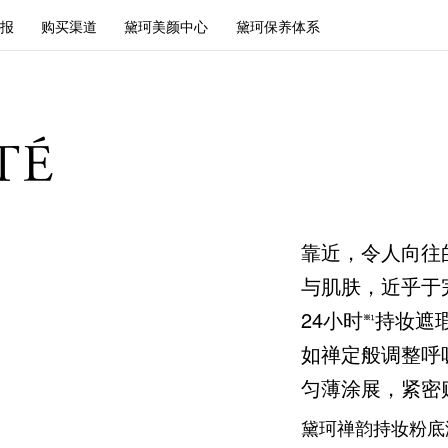
报
购买渠道
黛珂美颜中心
黛珂保养体系
靠近，令人向往
与肌肤，近乎于
24小时
持妆遮瑕
如禅定般调整呼
匀薄涂展，紧密
黛珂禅韵持妆粉底