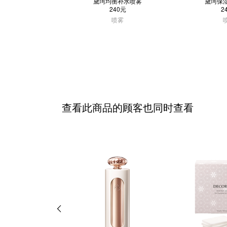
黛珂均衡补水喷雾
黛珂保
240元
2
喷雾
查看此商品的顾客也同时查看