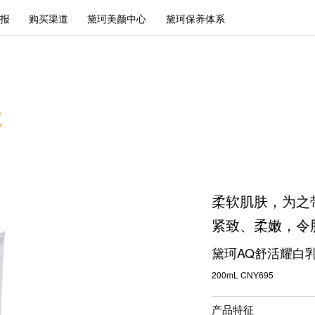
报
购买渠道
黛珂美颜中心
黛珂保养体系
柔软肌肤，为之
紧致、柔嫩，令
黛珂AQ舒活耀白
200mL CNY695
产品特征