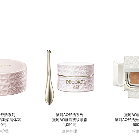
Q舒活系列
黛珂AQ舒活系列
黛珂AQ
活凝柔润体霜
黛珂AQ舒活抚纹颈霜
黛珂AQ舒活
90元
1,050元
60
体护理
身体护理
粉