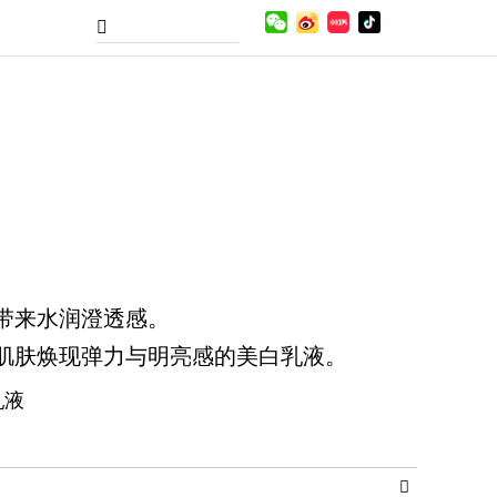
带来水润澄透感。
肌肤焕现弹力与明亮感的美白乳液。
乳液