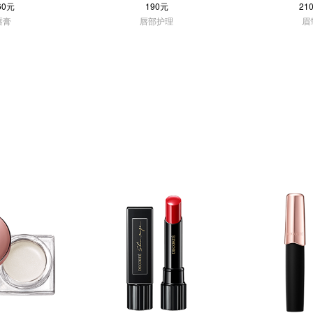
60元
190元
21
唇膏
唇部护理
眉