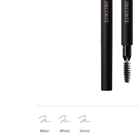
BR301
BR302
GY002