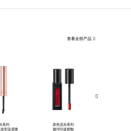
查看全部产品
光系列
原色流光系列
原色流光
光造型染眉膏
黛珂印迹唇釉
黛珂印迹盈