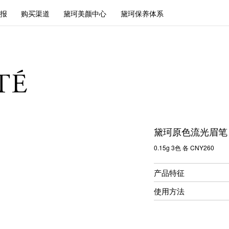
报
购买渠道
黛珂美颜中心
黛珂保养体系
黛珂原色流光眉笔
0.15g 3色 各 CNY260
产品特征
使用方法