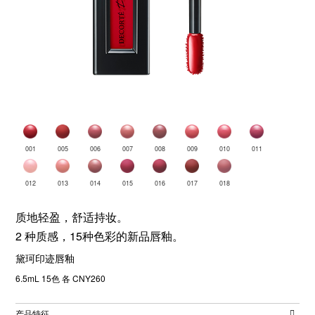
001
005
006
007
008
009
010
011
012
013
014
015
016
017
018
质地轻盈，舒适持妆。
2 种质感，15种色彩的新品唇釉。
黛珂印迹唇釉
6.5mL 15色 各 CNY260
产品特征