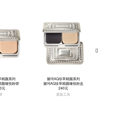
萃精颜系列
黛珂AQ珍萃精颜系列
黛珂AQ珍萃
精颜臻悦粉饼
黛珂AQ珍萃精颜臻悦粉盒
黛珂AQ珍萃精
70元
240元
48
饼
底妆工具
底妆工