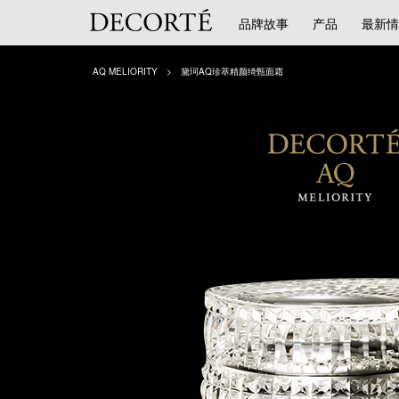
品牌故事
产品
最新情
AQ MELIORITY
黛珂AQ珍萃精颜绮甄面霜