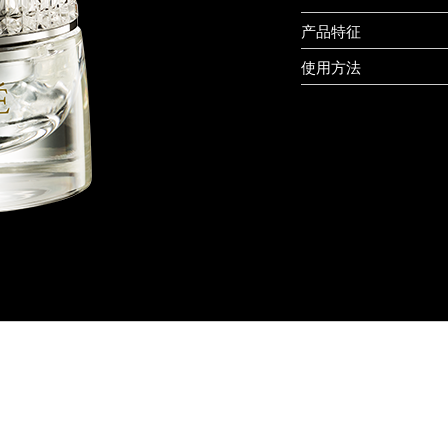
产品特征
使用方法