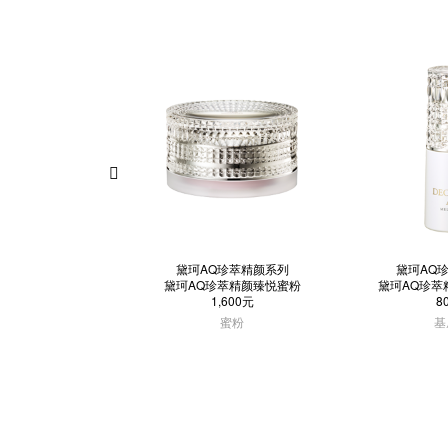
黛珂AQ珍萃精颜系列
黛珂AQ
黛珂AQ珍萃精颜臻悦蜜粉
黛珂AQ珍萃
1,600元
8
蜜粉
基