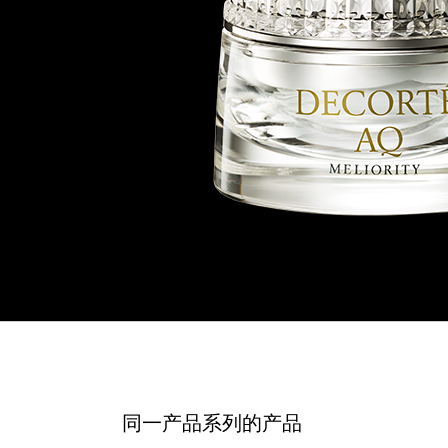
同一产品系列的产品