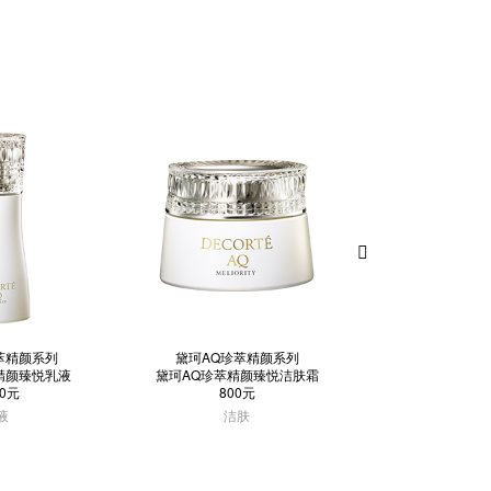
萃精颜系列
黛珂AQ珍萃精颜系列
黛珂AQ珍萃
精颜臻悦乳液
黛珂AQ珍萃精颜臻悦洁肤霜
黛珂AQ珍萃精
00元
800元
2,80
液
洁肤
面霜