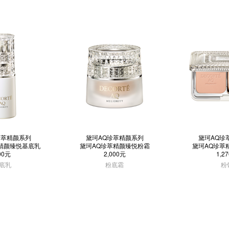
珍萃精颜系列
黛珂AQ珍萃精颜系列
黛珂AQ珍
精颜臻悦基底乳
黛珂AQ珍萃精颜臻悦粉霜
黛珂AQ珍萃
00元
2,000元
1,2
底乳
粉底霜
粉