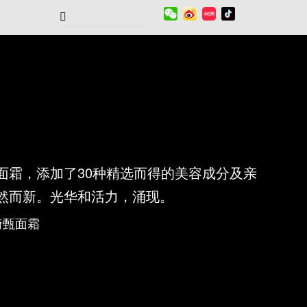
面霜，添加了30种精选而得的美容成分及亲
然而新。光华和活力，涌现。
绮甄面霜