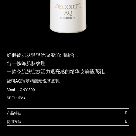
好似被肌肤轻轻吮吸般沁润融合，
匀一修饰肌肤纹理
一款令肌肤绽放活力透亮感的精华妆前基底乳。
黛珂AQ珍萃精颜臻悦基底乳
30mL CNY 800
SPF11/PA+
产品特征
使用方法