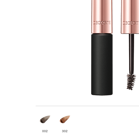
002
302