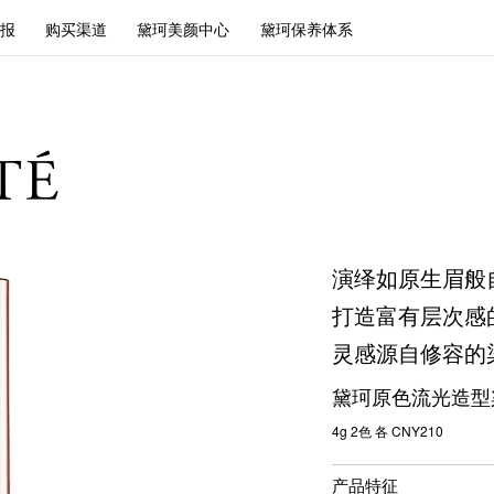
报
购买渠道
黛珂美颜中心
黛珂保养体系
演绎如原生眉般
打造富有层次感
灵感源自修容的
黛珂原色流光造型
4g 2色 各 CNY210
产品特征