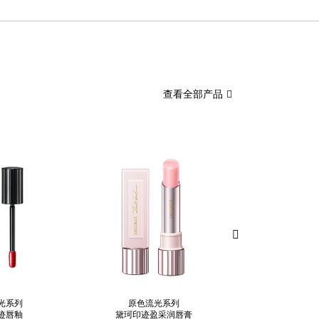
查看全部产品
光系列
原色流光系列
原色流光
迹唇釉
黛珂印迹盈采润唇膏
黛珂唇部