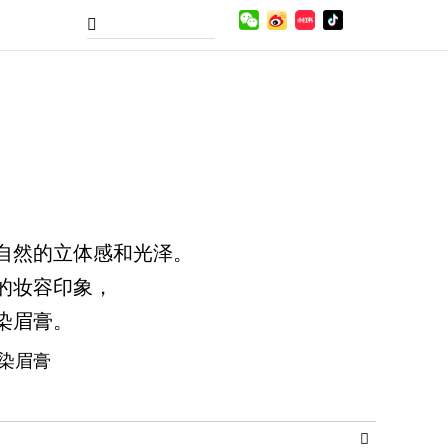
自然的立体感和光泽。
的妆容印象，
染眉膏。
染眉膏