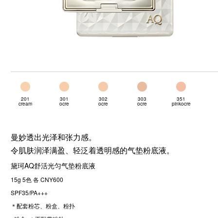
201
301
302
303
351
cream
ocre
ocre
ocre
pinkocre
曼妙透出光泽和张力感。
令肌肤润泽满盈、轻泛着透明感的气垫粉底液。
黛珂AQ舒活光匀气垫粉底液
15g 5色 各 CNY600
SPF35/PA+++
＊配套粉芯、粉盒、粉扑