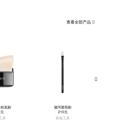
查看全部产品
角粉底刷
黛珂遮瑕刷
黛珂眼影
0元
210元
210
工具
彩妆工具
彩妆工