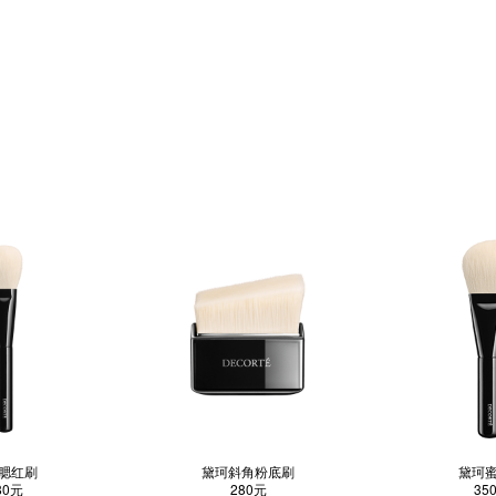
腮红刷
黛珂斜角粉底刷
黛珂
80元
280元
35