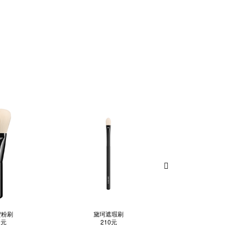
蜜粉刷
黛珂遮瑕刷
黛珂抗皱赋
0元
210元
690