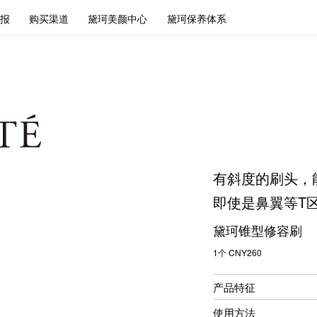
报
购买渠道
黛珂美颜中心
黛珂保养体系
有斜度的刷头，
即使是鼻翼等T
黛珂锥型修容刷
1个 CNY260
产品特征
使用方法