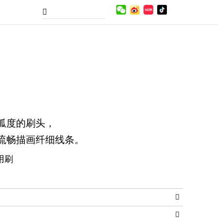
弧度的刷头，
流畅描画纤细线条。
用刷