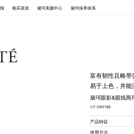
报
购买渠道
黛珂美颜中心
黛珂保养体系
富有韧性且略带
易于上色，并能
黛珂眼影&眼线两
1个 CNY180
产品特征
使用方法