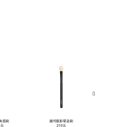
角眉刷
黛珂眼影晕染刷
黛珂遮
0元
210元
210