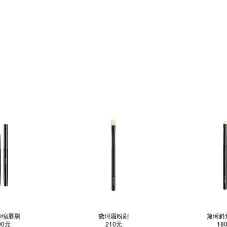
伸缩唇刷
黛珂眉粉刷
黛珂斜
00元
210元
18