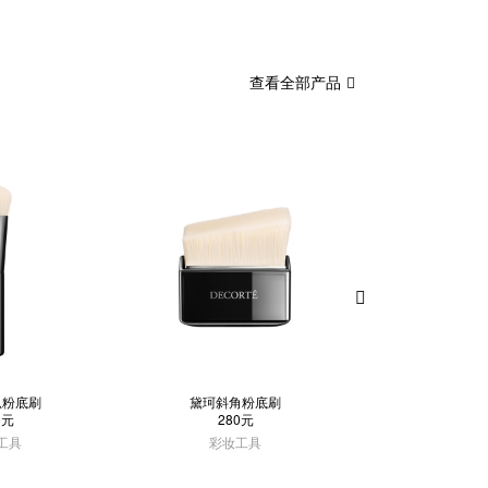
查看全部产品
弧粉底刷
黛珂斜角粉底刷
黛珂遮
0元
280元
210
工具
彩妆工具
彩妆工