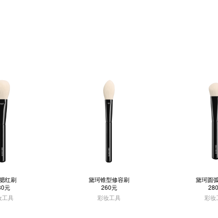
腮红刷
黛珂锥型修容刷
黛珂圆
80元
260元
28
妆工具
彩妆工具
彩妆